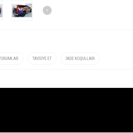
YORUMLAR
TAVSIYE ET
İADE KOŞULLARI