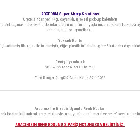
ROXFORM Super Sharp Solutions
Üreticisinden yenilikçi, dayanıklı, işlevsel pick-up kabinleri!
an-alet taşımak, ister ekstra depolama alanı için tüm ihtiyaçlarınıza ve yaşam tarzınıza uy
kabinler, fullbox, grandbox...
Yüksek Kalite
çlendirilmiş fiberglas ile üretilmiştir, diğer plastik ürünlerine göre 6 kat daha dayanıklıd
Geniş Uyumluluk
2011-2022 Model Arası Uyumlu
Ford Ranger Sürgülü Camlı Kabin 2011-2022
Aracınız İle Birebir Uyumlu Renk Kodları
 renk kodları kullanılarak araç renkleriyle tam uyumlu opak, metal ve sedef boya kullanıl
ARACINIZIN RENK KODUNU SİPARİŞ NOTUNUZDA BELİRTİNİZ.