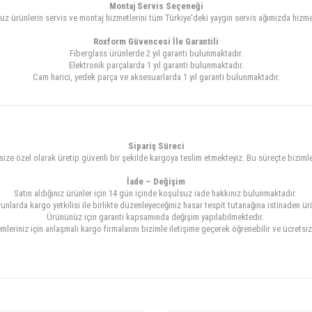
Montaj Servis Seçeneği
uz ürünlerin servis ve montaj hizmetlerini tüm Türkiye'deki yaygın servis ağımızda hizm
Roxform Güvencesi İle Garantili
Fiberglass ürünlerde 2 yıl garanti bulunmaktadır.
Elektronik parçalarda 1 yıl garanti bulunmaktadır.
Cam harici, yedek parça ve aksesuarlarda 1 yıl garanti bulunmaktadır.
Sipariş Süreci
ize özel olarak üretip güvenli bir şekilde kargoya teslim etmekteyiz. Bu süreçte bizimle 
İade – Değişim
Satın aldığınız ürünler için 14 gün içinde koşulsuz iade hakkınız bulunmaktadır.
nlarda kargo yetkilisi ile birlikte düzenleyeceğiniz hasar tespit tutanağına istinaden ür
Ürününüz için garanti kapsamında değişim yapılabilmektedir.
mleriniz için anlaşmalı kargo firmalarını bizimle iletişime geçerek öğrenebilir ve ücretsi