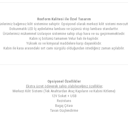
Roxform Kalitesi ile Özel Tasarım
nlerimiz bağımsız kilit sistemine sahiptir. Opsiyonel olarak merkezi kilit sistemi mevcut
Dokunmatik LED İç aydınlatma lambası ve üçüncü stop lambası standarttır.
Ürünlerimiz mükemmel izolasyon sistemine sahip olup hava ve su geçirmemektedir.
Kabin iç bölümü tamamen Velur halı ile kaplıdır.
Yüksek ısı ve kimyasal maddelere karşı dayanıklıdır.
Kabin ile kasa arasındaki sırt camı sürgülü olduğundan istediğiniz zaman açılabilir.
Opsiyonel Özellikler
Ekstra ücret ödeyerek sahip olabileceğiniz özellikler
;
Merkezi Kilit Sistemi (Tek Anahtardan Araç Kapıların ve Kabini Kitleme)
12V Soket + USB
Rezistans
Bagaj Çıtası
Tavan Güçlendirme