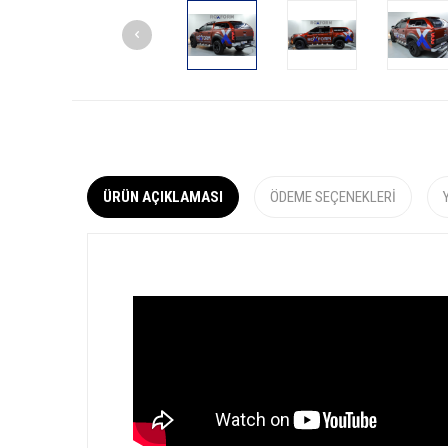
ÜRÜN AÇIKLAMASI
ÖDEME SEÇENEKLERI