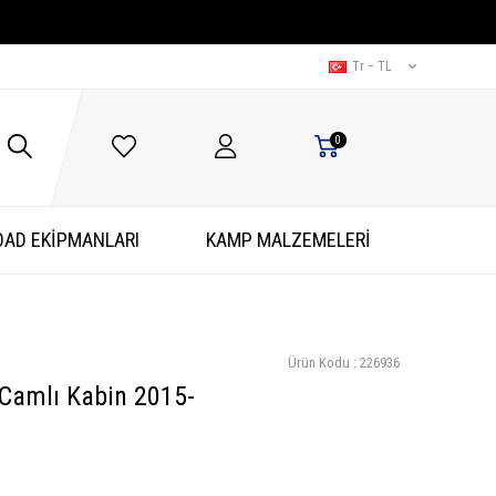
Tr − TL
0
OAD EKİPMANLARI
KAMP MALZEMELERİ
Ürün Kodu :
226936
Camlı Kabin 2015-