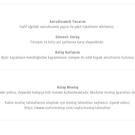
Aerodinamik Tasarım
Hafif ağırlıklı aerodinamik yapısı ile yakıt tüketimini etkilemez.
Güvenli Sürüş
Titreşim ve kötü yol şartlarına karşı dayanıklıdır.
Kolay Kullanım
Açılır kapakların kendiliğinden kapanmasını önleyen iki adet kapak amortisörü bulunur.
Kolay Montaj
i yoktur, dayanıklı kelepçe kilit sistemi kullanılmaktadır. Modüler montaj aparatları ile
Kabin montaj talimatlarına ulaşmak için montaj talimatları sayfamızı ziyaret ediniz.
https://www.roxformshop.com/sayfa/montaj-talimatlari