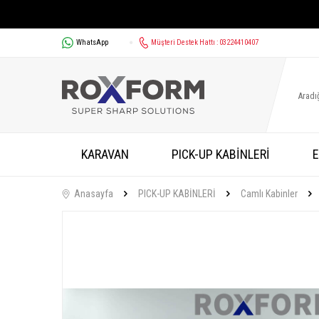
WhatsApp
Müşteri Destek Hattı : 03224410407
KARAVAN
PICK-UP KABİNLERİ
E
Anasayfa
PICK-UP KABİNLERİ
Camlı Kabinler