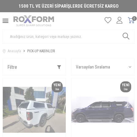
1500 TL VE ÜZERİ SİPARİŞLERDE ÜCRETSİZ KARGO
0
Anasayfa
PICK-UP KABİNLERİ
Filtre
YENI
YENI
Ürün
Ürün