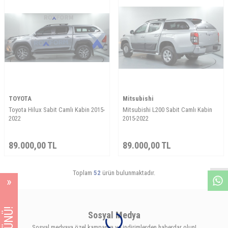
TOYOTA
Mitsubishi
Toyota Hilux Sabit Camlı Kabin 2015-
Mitsubishi L200 Sabit Camlı Kabin
2022
2015-2022
W
h
a
s
A
p
p
D
e
s
e
H
a
t
t
89.000,00
TL
89.000,00
TL
Toplam
52
ürün bulunmaktadır.
Sosyal Medya
Sosyal medyaya özel kampanya ve indirimlerden haberdar olun!