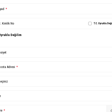
yad
*
C. Kimlik No
T.C. Uyruklu Değ
Uyruklu Değilim
nsiyet
posta Adresi
*
Seçiniz
e
re
*