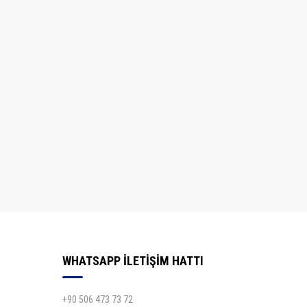
WHATSAPP İLETİŞİM HATTI
+90 506 473 73 72