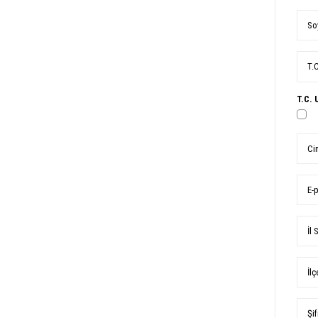
So
T.
T.C. 
Ci
E-
İl 
İlç
Şif