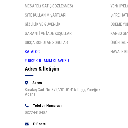
MESAFELİ SATIŞ SÖZLEŞMESİ
YENİ ÜYEL
SİTE KULLANIM ŞARTLARI
ŞİFRE HA
GİZLİLİK VE GÜVENLİK
ÖDEME YÖ
GARANTİ VE İADE KOŞULLARI
KARGO SE
SIKÇA SORULAN SORULAR
ÜRÜN İADE
KATALOG
HAVALE Bİ
E-BIKE KULLANIM KILAVUZU
Adres & İletişim
Adres
Karataş Cad. No-872/Z01 01415 Taşçı, Yüreğir /
Adana
Telefon Numarası
03224410407
E-Posta