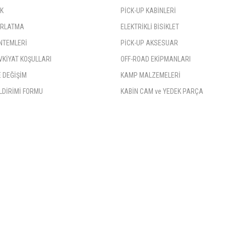
İK
PİCK-UP KABİNLERİ
TIRLATMA
ELEKTRİKLİ BİSİKLET
NTEMLERİ
PİCK-UP AKSESUAR
VKİYAT KOŞULLARI
OFF-ROAD EKİPMANLARI
 DEĞİŞİM
KAMP MALZEMELERİ
LDİRİMİ FORMU
KABİN CAM ve YEDEK PARÇA