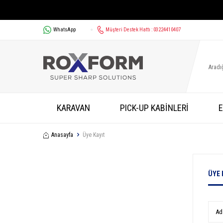
WhatsApp
Müşteri Destek Hattı : 03224410407
KARAVAN
PICK-UP KABİNLERİ
E
Anasayfa
Üye Kayıt
ÜYE 
Ad