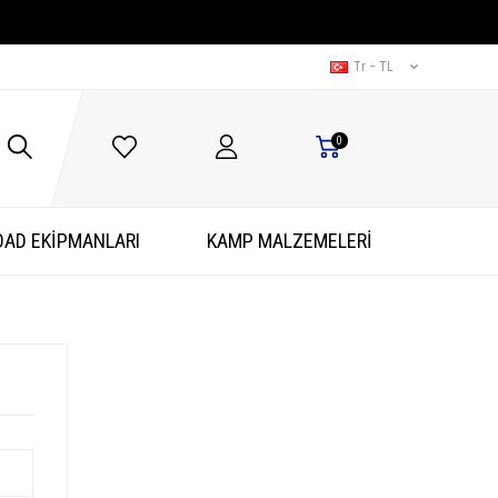
Tr − TL
0
OAD EKİPMANLARI
KAMP MALZEMELERİ