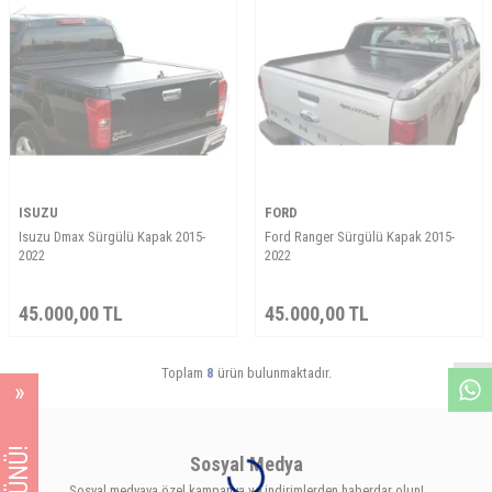
ISUZU
FORD
Isuzu Dmax Sürgülü Kapak 2015-
Ford Ranger Sürgülü Kapak 2015-
2022
2022
W
h
a
s
A
p
p
D
e
s
e
H
a
t
t
45.000,00
TL
45.000,00
TL
Toplam
8
ürün bulunmaktadır.
Sosyal Medya
Sosyal medyaya özel kampanya ve indirimlerden haberdar olun!