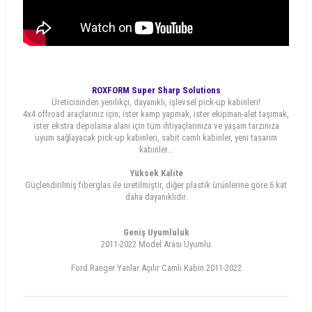
ROXFORM Super Sharp Solutions
Üreticisinden yenilikçi, dayanıklı, işlevsel pick-up kabinleri!
4x4 offroad araçlarınız için; ister kamp yapmak, ister ekipman-alet taşımak,
ister ekstra depolama alanı için tüm ihtiyaçlarınıza ve yaşam tarzınıza
uyum sağlayacak pick-up kabinleri, sabit camlı kabinler, yeni tasarım
kabinler...
Yüksek Kalite
Güçlendirilmiş fiberglas ile üretilmiştir, diğer plastik ürünlerine göre 6 kat
daha dayanıklıdır.
Geniş Uyumluluk
2011-2022 Model Arası Uyumlu
Ford Ranger Yanlar Açılır Camlı Kabin 2011-2022