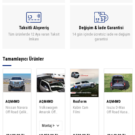
Taksitli Alışveriş
Değişim & İade Garantisi
Tüm ürünlerde 12 Aya varan Taksit
14 gün içinde ücretsiz iade ve değişim
İmkanı
garantisi
Tamamlayıcı Ürünler
AQM4WD
AQM4WD
Roxform
AQM4WD
Nissan Navara
Volkswagen
Kabin Cam
Isuzu D-Max
Off Road Çelik
Amarok Off
Filmi
Off Road Kasa
Ön Tampon
Road Port
İçi Sürgülü
Koruma Front
Bagaj Tavan
Çekmece Slide
Bumber 2019
Çıtası Roof
Drawer 2012-
2020 2021
Racks Tüm
2021 AQM-S60
AQM-M50
Yıllara Uyumlu