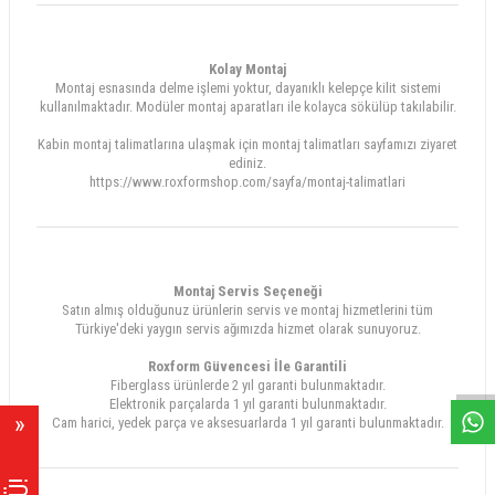
Kolay Montaj
Montaj esnasında delme işlemi yoktur, dayanıklı kelepçe kilit sistemi
kullanılmaktadır. Modüler montaj aparatları ile kolayca sökülüp takılabilir.
Kabin montaj talimatlarına ulaşmak için montaj talimatları sayfamızı ziyaret
ediniz.
https://www.roxformshop.com/sayfa/montaj-talimatlari
Montaj Servis Seçeneği
Satın almış olduğunuz ürünlerin servis ve montaj hizmetlerini tüm
Türkiye'deki yaygın servis ağımızda hizmet olarak sunuyoruz.
W
h
a
s
A
p
p
D
e
s
e
H
a
t
t
Roxform Güvencesi İle Garantili
Fiberglass ürünlerde 2 yıl garanti bulunmaktadır.
Elektronik parçalarda 1 yıl garanti bulunmaktadır.
Cam harici, yedek parça ve aksesuarlarda 1 yıl garanti bulunmaktadır.