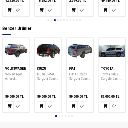
42.120,00
TL
18.252,00
TL
2.599,00
TL
49.140,00
TL
LTS30
Benzer Ürünler
VOLKSWAGEN
ISUZU
FIAT
TOYOTA
Volkswagen
Isuzu D-MAX
Fiat Fullback
Toyota Hilux
Amarok
Sürgülü Camlı
Sürgülü Camlı
Sürgülü Camlı
Sürgülü Camlı
Kabin 2011-
Kabin 2015-
Kabin 2015-
Kabin 2010-
2021
2022
2022
2022
89.000,00
TL
89.000,00
TL
89.000,00
TL
89.000,00
TL