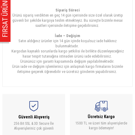
FIRSAT ÜRÜNÜ!
Sipariş Süreci
Ürünü sipariş verdikten en geç 14 gün içerisinde size özel olarak üretip
güvenli bir şekilde kargoya teslim etmekteyiz. Bu süreçte bizimle mesai
saatleri içerisinde iletişime geçebilirsiniz.
İade – Değişim
Satın aldığınız ürünler için 14 gün içinde koşulsuz iade hakkınız
bulunmaktadır.
Kargodan kaynaklı sorunlarda kargo yetkilisi ile birlikte düzenleyeceğiniz
hasar tespit tutanağına istinaden ürünü iade edebilirsiniz.
Ürününüz için garanti kapsamında değişim yapılabilmektedir.
Ürün iade ve değişim işlemleriniz için anlaşmalı kargo firmalarını bizimle
iletişime geçerek öğrenebilir ve ücretsiz gönderim yapabilirsiniz.
Ücretsiz Kargo
Güvenli Alışveriş
1500 TL ve üzeri tüm alışverişlerde
256 Bit SSL & 3D Secure İle
kargo ödemeyin!
Alışverişleriniz çok güvenli