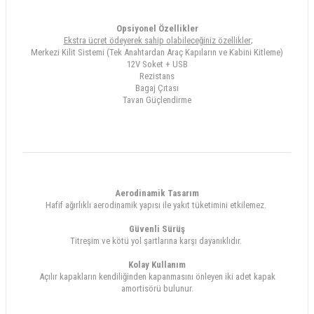
Opsiyonel Özellikler
Ekstra ücret ödeyerek sahip olabileceğiniz özellikler
;
Merkezi Kilit Sistemi (Tek Anahtardan Araç Kapıların ve Kabini Kitleme)
12V Soket + USB
Rezistans
Bagaj Çıtası
Tavan Güçlendirme
Aerodinamik Tasarım
Hafif ağırlıklı aerodinamik yapısı ile yakıt tüketimini etkilemez.
Güvenli Sürüş
Titreşim ve kötü yol şartlarına karşı dayanıklıdır.
Kolay Kullanım
Açılır kapakların kendiliğinden kapanmasını önleyen iki adet kapak
amortisörü bulunur.