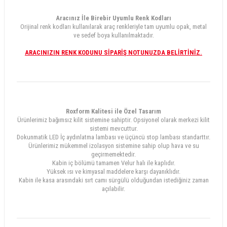
Aracınız İle Birebir Uyumlu Renk Kodları
Orijinal renk kodları kullanılarak araç renkleriyle tam uyumlu opak, metal
ve sedef boya kullanılmaktadır.
ARACINIZIN RENK KODUNU SİPARİŞ NOTUNUZDA BELİRTİNİZ.
Roxform Kalitesi ile Özel Tasarım
Ürünlerimiz bağımsız kilit sistemine sahiptir. Opsiyonel olarak merkezi kilit
sistemi mevcuttur.
Dokunmatik LED İç aydınlatma lambası ve üçüncü stop lambası standarttır.
Ürünlerimiz mükemmel izolasyon sistemine sahip olup hava ve su
geçirmemektedir.
Kabin iç bölümü tamamen Velur halı ile kaplıdır.
Yüksek ısı ve kimyasal maddelere karşı dayanıklıdır.
Kabin ile kasa arasındaki sırt camı sürgülü olduğundan istediğiniz zaman
açılabilir.