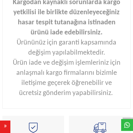
Kargodan kaynaklı sorunlarda kargo
yetkilisi ile birlikte düzenleyeceğiniz
hasar tespit tutanağına istinaden
ürünü iade edebilirsiniz.
Ürününüz için garanti kapsamında
değişim yapılabilmektedir.
Ürün iade ve değişim işlemleriniz için
anlaşmalı kargo firmalarını bizimle
iletişime geçerek öğrenebilir ve
ücretsiz gönderim yapabilirsiniz.
W
h
a
s
A
p
p
D
e
s
e
H
a
t
t