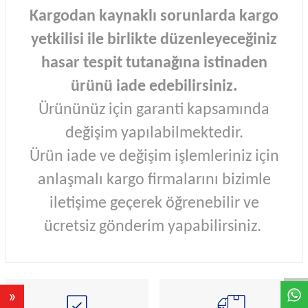
Kargodan kaynaklı sorunlarda kargo
yetkilisi ile birlikte düzenleyeceğiniz
hasar tespit tutanağına istinaden
ürünü iade edebilirsiniz.
Ürününüz için garanti kapsamında
değişim yapılabilmektedir.
Ürün iade ve değişim işlemleriniz için
anlaşmalı kargo firmalarını bizimle
iletişime geçerek öğrenebilir ve
ücretsiz gönderim yapabilirsiniz.
W
h
a
s
A
p
p
D
e
s
e
H
a
t
t