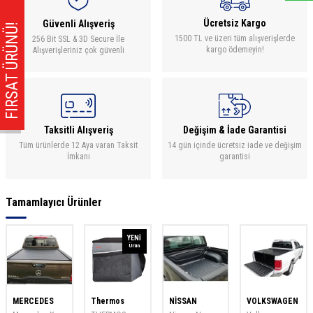
Ücretsiz Kargo
Güvenli Alışveriş
FIRSAT ÜRÜNÜ!
1500 TL ve üzeri tüm alışverişlerde
256 Bit SSL & 3D Secure İle
kargo ödemeyin!
Alışverişleriniz çok güvenli
Taksitli Alışveriş
Değişim & İade Garantisi
Tüm ürünlerde 12 Aya varan Taksit
14 gün içinde ücretsiz iade ve değişim
İmkanı
garantisi
Tamamlayıcı Ürünler
YENI
Ürün
ES
Thermos
NİSSAN
VOLKSWAGEN
Roxform