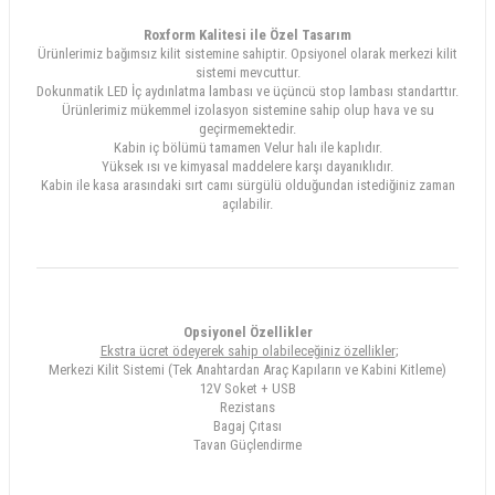
Roxform Kalitesi ile Özel Tasarım
Ürünlerimiz bağımsız kilit sistemine sahiptir. Opsiyonel olarak merkezi kilit
sistemi mevcuttur.
Dokunmatik LED İç aydınlatma lambası ve üçüncü stop lambası standarttır.
Ürünlerimiz mükemmel izolasyon sistemine sahip olup hava ve su
geçirmemektedir.
Kabin iç bölümü tamamen Velur halı ile kaplıdır.
Yüksek ısı ve kimyasal maddelere karşı dayanıklıdır.
Kabin ile kasa arasındaki sırt camı sürgülü olduğundan istediğiniz zaman
açılabilir.
Opsiyonel Özellikler
Ekstra ücret ödeyerek sahip olabileceğiniz özellikler
;
Merkezi Kilit Sistemi (Tek Anahtardan Araç Kapıların ve Kabini Kitleme)
12V Soket + USB
Rezistans
Bagaj Çıtası
Tavan Güçlendirme