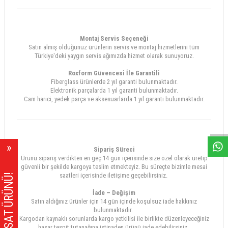
Montaj Servis Seçeneği
Satın almış olduğunuz ürünlerin servis ve montaj hizmetlerini tüm
Türkiye'deki yaygın servis ağımızda hizmet olarak sunuyoruz.
Roxform Güvencesi İle Garantili
Fiberglass ürünlerde 2 yıl garanti bulunmaktadır.
Elektronik parçalarda 1 yıl garanti bulunmaktadır.
Cam harici, yedek parça ve aksesuarlarda 1 yıl garanti bulunmaktadır.
W
h
a
s
A
p
p
D
e
s
e
H
a
t
t
Sipariş Süreci
Ürünü sipariş verdikten en geç 14 gün içerisinde size özel olarak üretip
güvenli bir şekilde kargoya teslim etmekteyiz. Bu süreçte bizimle mesai
saatleri içerisinde iletişime geçebilirsiniz.
FIRSAT ÜRÜNÜ!
İade – Değişim
Satın aldığınız ürünler için 14 gün içinde koşulsuz iade hakkınız
bulunmaktadır.
Kargodan kaynaklı sorunlarda kargo yetkilisi ile birlikte düzenleyeceğiniz
hasar tespit tutanağına istinaden ürünü iade edebilirsiniz.