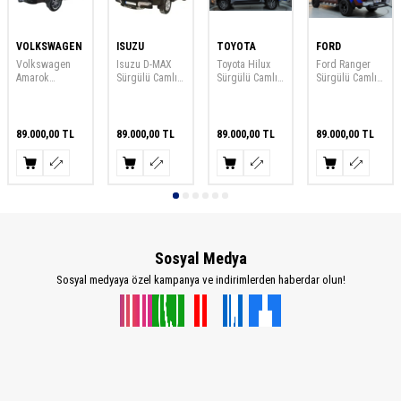
VOLKSWAGEN
ISUZU
TOYOTA
FORD
Volkswagen
Isuzu D-MAX
Toyota Hilux
Ford Ranger
Amarok
Sürgülü Camlı
Sürgülü Camlı
Sürgülü Camlı
Sürgülü Camlı
Kabin 2011-
Kabin 2015-
Kabin 2015-
Kabin 2010-
2021
2022
2022
2022
89.000,00
TL
89.000,00
TL
89.000,00
TL
89.000,00
TL
Sosyal Medya
Sosyal medyaya özel kampanya ve indirimlerden haberdar olun!