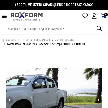
RETSİZ KARGO
1500 TL VE ÜZERİ SİPARİŞLERDE ÜC
0
Anasayfa
OFF-ROAD EKİPMANLARI
Yan Basamaklar
Toyota Revo Off Road Yan Basamak Side Steps 2010-2021 AQM-S30