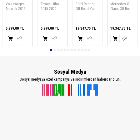
Volkswagen
Toyota Hilux
Ford Ranger
Mercedes X-
Amarok 2015-
2015-2022
Off Road Yan
Class Off Road
2022 Metal Yan
Metal Yan
Basamak Side
Yan Basamak
Basamak
Basamak
Steps 2012-
Side Steps
2021 AQM-S30
2017-2021
AQM-S30
5.999,00
TL
5.999,00
TL
19.347,75
TL
19.347,75
TL
Sosyal Medya
Sosyal medyaya özel kampanya ve indirimlerden haberdar olun!