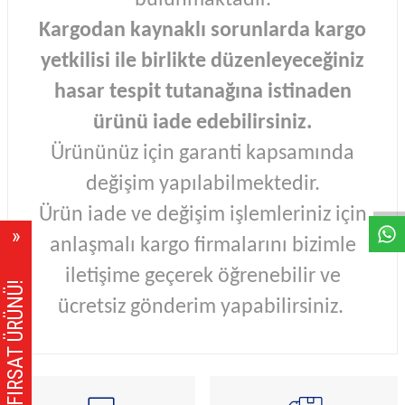
bulunmaktadır.
Kargodan kaynaklı sorunlarda kargo
yetkilisi ile birlikte düzenleyeceğiniz
hasar tespit tutanağına istinaden
ürünü iade edebilirsiniz.
Ürününüz için garanti kapsamında
W
h
a
s
A
p
p
D
e
s
e
H
a
t
t
değişim yapılabilmektedir.
Ürün iade ve değişim işlemleriniz için
anlaşmalı kargo firmalarını bizimle
iletişime geçerek öğrenebilir ve
FIRSAT ÜRÜNÜ!
ücretsiz gönderim yapabilirsiniz.