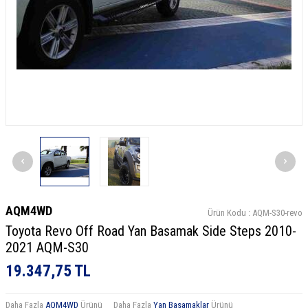
AQM4WD
Ürün Kodu :
AQM-S30-revo
Toyota Revo Off Road Yan Basamak Side Steps 2010-
2021 AQM-S30
19.347,75
TL
Daha Fazla
AQM4WD
Ürünü
Daha Fazla
Yan Basamaklar
Ürünü