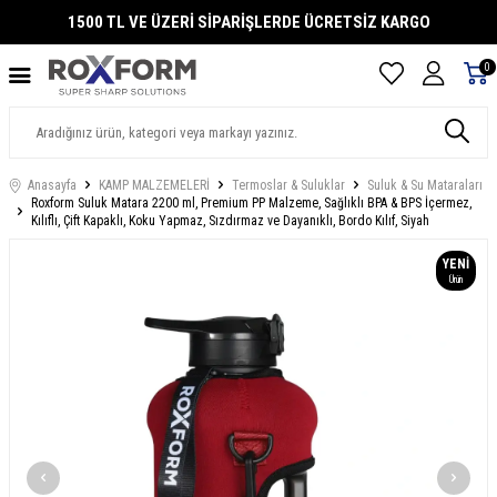
1500 TL VE ÜZERİ SİPARİŞLERDE ÜCRETSİZ KARGO
0
Anasayfa
KAMP MALZEMELERİ
Termoslar & Suluklar
Suluk & Su Mataraları
Roxform Suluk Matara 2200 ml, Premium PP Malzeme, Sağlıklı BPA & BPS İçermez,
Kılıflı, Çift Kapaklı, Koku Yapmaz, Sızdırmaz ve Dayanıklı, Bordo Kılıf, Siyah
YENI
Ürün