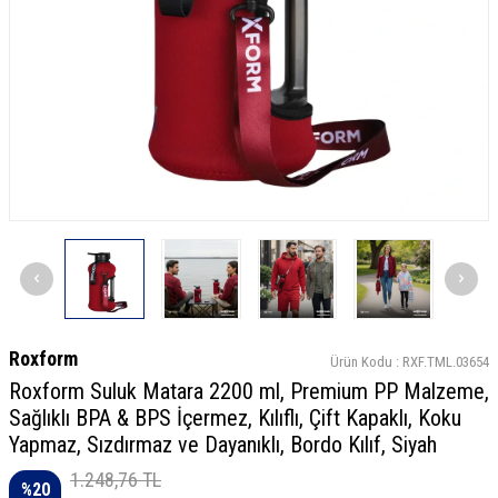
Roxform
Ürün Kodu :
RXF.TML.03654
Roxform Suluk Matara 2200 ml, Premium PP Malzeme,
Sağlıklı BPA & BPS İçermez, Kılıflı, Çift Kapaklı, Koku
Yapmaz, Sızdırmaz ve Dayanıklı, Bordo Kılıf, Siyah
1.248,76
TL
%
20