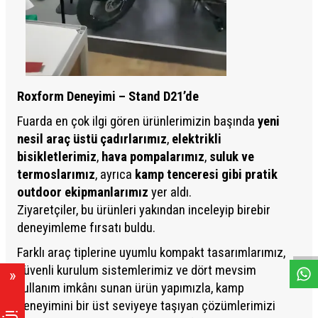
Roxform Deneyimi – Stand D21’de
Fuarda en çok ilgi gören ürünlerimizin başında
yeni
nesil araç üstü çadırlarımız
,
elektrikli
bisikletlerimiz
,
hava pompalarımız
,
suluk ve
termoslarımız
, ayrıca
kamp tenceresi gibi pratik
outdoor ekipmanlarımız
yer aldı.
Ziyaretçiler, bu ürünleri yakından inceleyip birebir
W
h
a
s
A
p
p
D
e
s
e
H
a
t
t
deneyimleme fırsatı buldu.
Farklı araç tiplerine uyumlu kompakt tasarımlarımız,
güvenli kurulum sistemlerimiz ve dört mevsim
kullanım imkânı sunan ürün yapımızla, kamp
deneyimini bir üst seviyeye taşıyan çözümlerimizi