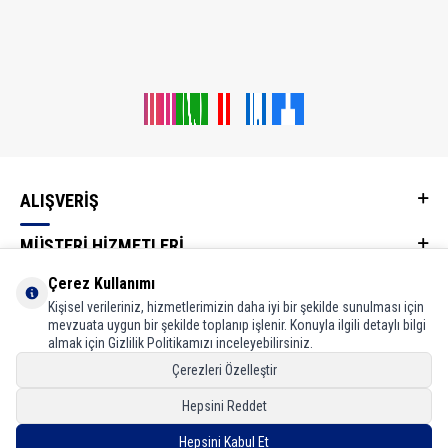
ALIŞVERİŞ
MÜŞTERİ HİZMETLERİ
Çerez Kullanımı
KATEGORİLER
Kişisel verileriniz, hizmetlerimizin daha iyi bir şekilde sunulması için
mevzuata uygun bir şekilde toplanıp işlenir. Konuyla ilgili detaylı bilgi
WHATSAPP İLETİŞİM HATTI
almak için Gizlilik Politikamızı inceleyebilirsiniz.
Çerezleri Özelleştir
Adres & İletişim
Hepsini Reddet
Hepsini Kabul Et