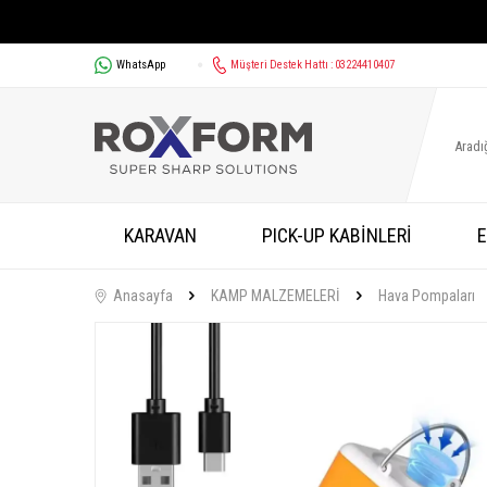
WhatsApp
Müşteri Destek Hattı : 03224410407
KARAVAN
PICK-UP KABİNLERİ
E
Anasayfa
KAMP MALZEMELERİ
Hava Pompaları