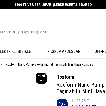
1500 TL VE ÜZERİ SİPARİŞLERDE ÜCRETSİZ KARGO
LEKTRİKLİ BİSİKLET
PICK-UP AKSESUAR
OFF-R
Roxform Nano Pump 5 Aydınlatmalı Taşınabilir Mini Hava Pompası
YENI
Roxform
Ürün
Roxform Nano Pump 5
Taşınabilir Mini Hav
1.498,75
TL
%
20