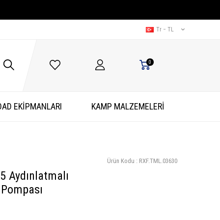
Tr − TL
0
OAD EKİPMANLARI
KAMP MALZEMELERİ
Ürün Kodu :
RXF.TML.03630
 Aydınlatmalı
a Pompası