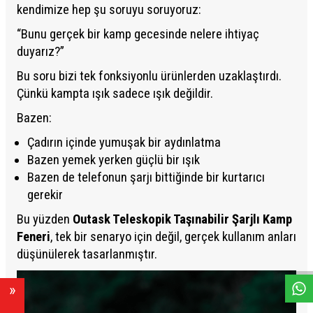
kendimize hep şu soruyu soruyoruz:
“Bunu gerçek bir kamp gecesinde nelere ihtiyaç
duyarız?”
Bu soru bizi tek fonksiyonlu ürünlerden uzaklaştırdı.
Çünkü kampta ışık sadece ışık değildir.
Bazen:
Çadırın içinde yumuşak bir aydınlatma
Bazen yemek yerken güçlü bir ışık
Bazen de telefonun şarjı bittiğinde bir kurtarıcı
gerekir
Bu yüzden
Outask Teleskopik Taşınabilir Şarjlı Kamp
W
h
a
s
A
p
p
D
e
s
e
H
a
t
t
Feneri
, tek bir senaryo için değil, gerçek kullanım anları
düşünülerek tasarlanmıştır.