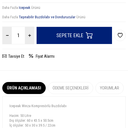
Daha Fazla
Icepeak
Ürünü
Daha Fazla
Taşınabilir Buzdolabı ve Dondurucular
Ürünü
SEPETE EKLE
Tavsiye Et
Fiyat Alarmı
ÜRÜN AÇIKLAMASI
ÖDEME SEÇENEKLERI
YORUMLAR
Icepeak Winza Kompresörlü Buzdolabı
Hacim: 50 Litre
Dış ölçüler: 60 x 43.5 x 50.5cm
İç ölçüler: 50 x 30 x 39.5 / 22cm