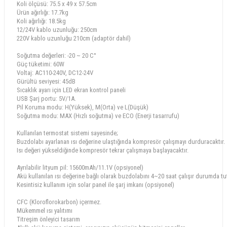
Koli ölçüsü: 75.5 x 49 x 57.5cm
Ürün ağırlığı: 17.7kg
Koli ağırlığı: 18.5kg
12/24V kablo uzunluğu: 250cm
220V kablo uzunluğu 210cm (adaptör dahil)
Soğutma değerleri: -20 ~ 20 C°
Güç tüketimi: 60W
Voltaj: AC110-240V, DC12-24V
Gürültü seviyesi: 45dB
Sıcaklık ayarı için LED ekran kontrol paneli
USB Şarj portu: 5V/1A.
Pil Koruma modu: H(Yüksek), M(Orta) ve L(Düşük)
Soğutma modu: MAX (Hızlı soğutma) ve ECO (Enerji tasarrufu)
Kullanılan termostat sistemi sayesinde;
Buzdolabı ayarlanan ısı değerine ulaştığında kompresör çalışmayı durduracaktır.
Isı değeri yükseldiğinde kompresör tekrar çalışmaya başlayacaktır.
Ayrılabilir lityum pil: 15600mAh/11.1V (opsiyonel)
Akü kullanılan ısı değerine bağlı olarak buzdolabını 4~20 saat çalışır durumda tu
Kesintisiz kullanım için solar panel ile şarj imkanı (opsiyonel)
CFC (Kloroflorokarbon) içermez.
Mükemmel ısı yalıtımı
Titreşim önleyici tasarım