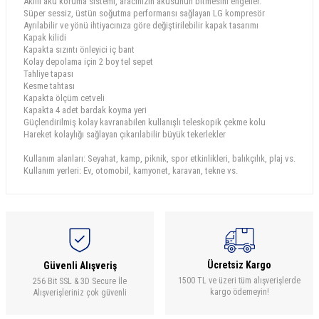
Akıllı akü koruma sistemi, aracınızın aküsünün bitmesini engeller.
Süper sessiz, üstün soğutma performansı sağlayan LG kompresör
Ayrılabilir ve yönü ihtiyacınıza göre değiştirilebilir kapak tasarımı
Kapak kilidi
Kapakta sızıntı önleyici iç bant
Kolay depolama için 2 boy tel sepet
Tahliye tapası
Kesme tahtası
Kapakta ölçüm cetveli
Kapakta 4 adet bardak koyma yeri
Güçlendirilmiş kolay kavranabilen kullanışlı teleskopik çekme kolu
Hareket kolaylığı sağlayan çıkarılabilir büyük tekerlekler
Kullanım alanları: Seyahat, kamp, piknik, spor etkinlikleri, balıkçılık, plaj vs.
Kullanım yerleri: Ev, otomobil, kamyonet, karavan, tekne vs.
Ücretsiz Kargo
Güvenli Alışveriş
1500 TL ve üzeri tüm alışverişlerde
256 Bit SSL & 3D Secure İle
kargo ödemeyin!
Alışverişleriniz çok güvenli