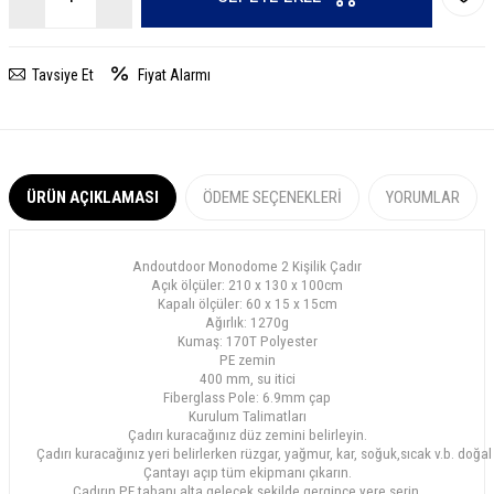
Tavsiye Et
Fiyat Alarmı
ÜRÜN AÇIKLAMASI
ÖDEME SEÇENEKLERI
YORUMLAR
Andoutdoor Monodome 2 Kişilik Çadır
Açık ölçüler: 210 x 130 x 100cm
Kapalı ölçüler: 60 x 15 x 15cm
Ağırlık: 1270g
Kumaş: 170T Polyester
PE zemin
400 mm, su itici
Fiberglass Pole: 6.9mm çap
Kurulum Talimatları
Çadırı kuracağınız düz zemini belirleyin.
Çadırı kuracağınız yeri belirlerken rüzgar, yağmur, kar, soğuk,sıcak v.b. doğa
Çantayı açıp tüm ekipmanı çıkarın.
Çadırın PE tabanı alta gelecek şekilde gergince yere serin.