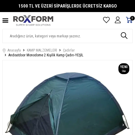
1500 TL VE ÜZERİ SİPARİŞLERDE ÜCRETSİZ KARGO
0
Anasayfa
KAMP MALZEMELERİ
Çadırlar
Andoutdoor Monodome 2 Kişilik Kamp Çadırı-YEŞİL
YENI
Ürün