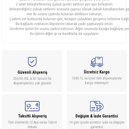
2 adet birleştirilmemiş çubuk (pole) setinizi ayrı ayrı birleştirin.
Birleştirdiğiniz çubuk setlerini sırasıyla çapraz olarak çubuk kanallarından ge
Her iki ucunu çadırda bulunan deliklere tutturun.
Çadırın üst kutbunda bulunan iple, kesişen çubukları gergince birbirine bağl
Bu bağlantı noktasını klipslerini takarak çadır şapkasıyla örtün.
Gerdirme ipinin bir ucunu çadıra tutturun, diğer ucunuda kazığa bağlayıp yer
Bu işlemi diğer ip ve kazıklarla da uygulayın.
Ücretsiz Kargo
Güvenli Alışveriş
1500 TL ve üzeri tüm alışverişlerde
256 Bit SSL & 3D Secure İle
kargo ödemeyin!
Alışverişleriniz çok güvenli
Taksitli Alışveriş
Değişim & İade Garantisi
Tüm ürünlerde 12 Aya varan Taksit
14 gün içinde ücretsiz iade ve değişim
İmkanı
garantisi