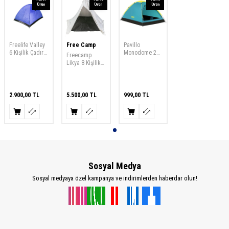
Ürün
Ürün
Ürün
Freelife Valley
Free Camp
Pavillo
6 Kişilik Çadır
Monodome 2
Freecamp
Mavi Kamp
Kişilik Çadır-
Likya 8 Kişilik
Çadırı
YEŞİL Kamp
Çadır-GRİ Kamp
Çadırı
Çadırı
2.900,00
TL
5.500,00
TL
999,00
TL
Sosyal Medya
Sosyal medyaya özel kampanya ve indirimlerden haberdar olun!