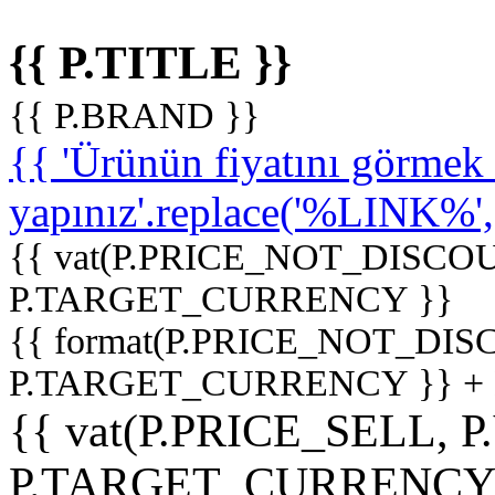
{{ P.TITLE }}
{{ P.BRAND }}
{{ 'Ürünün fiyatını görme
yapınız'.replace('%LINK%', '
{{ vat(P.PRICE_NOT_DISCOU
P.TARGET_CURRENCY }}
{{ format(P.PRICE_NOT_DI
P.TARGET_CURRENCY }} +
{{ vat(P.PRICE_SELL, P
P.TARGET_CURRENCY