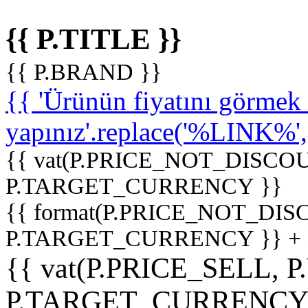
{{ P.TITLE }}
{{ P.BRAND }}
{{ 'Ürünün fiyatını görme
yapınız'.replace('%LINK%', '
{{ vat(P.PRICE_NOT_DISCOU
P.TARGET_CURRENCY }}
{{ format(P.PRICE_NOT_DI
P.TARGET_CURRENCY }} +
{{ vat(P.PRICE_SELL, P
P.TARGET_CURRENCY