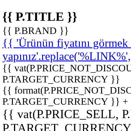
{{ P.TITLE }}
{{ P.BRAND }}
{{ 'Ürünün fiyatını görme
yapınız'.replace('%LINK%', '
{{ vat(P.PRICE_NOT_DISCOU
P.TARGET_CURRENCY }}
{{ format(P.PRICE_NOT_DI
P.TARGET_CURRENCY }} +
{{ vat(P.PRICE_SELL, P
P.TARGET_CURRENCY