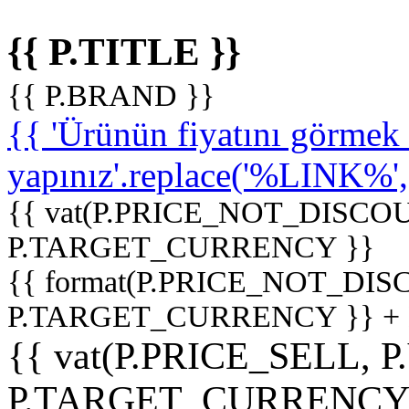
{{ P.TITLE }}
{{ P.BRAND }}
{{ 'Ürünün fiyatını görme
yapınız'.replace('%LINK%', '
{{ vat(P.PRICE_NOT_DISCOU
P.TARGET_CURRENCY }}
{{ format(P.PRICE_NOT_DI
P.TARGET_CURRENCY }} +
{{ vat(P.PRICE_SELL, P
P.TARGET_CURRENCY