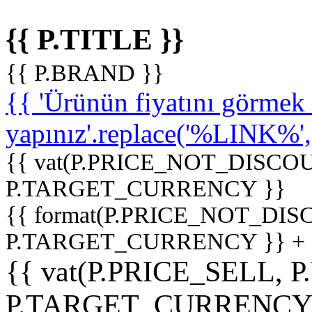
{{ P.TITLE }}
{{ P.BRAND }}
{{ 'Ürünün fiyatını görme
yapınız'.replace('%LINK%', '
{{ vat(P.PRICE_NOT_DISCOU
P.TARGET_CURRENCY }}
{{ format(P.PRICE_NOT_DI
P.TARGET_CURRENCY }} +
{{ vat(P.PRICE_SELL, P
P.TARGET_CURRENCY