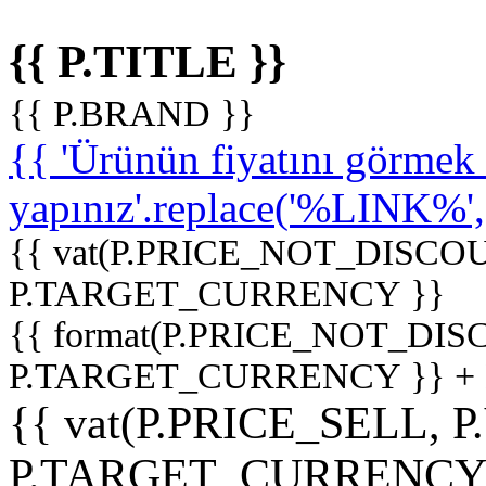
{{ P.TITLE }}
{{ P.BRAND }}
{{ 'Ürünün fiyatını görme
yapınız'.replace('%LINK%', '
{{ vat(P.PRICE_NOT_DISCOU
P.TARGET_CURRENCY }}
{{ format(P.PRICE_NOT_DI
P.TARGET_CURRENCY }} +
{{ vat(P.PRICE_SELL, P
P.TARGET_CURRENCY