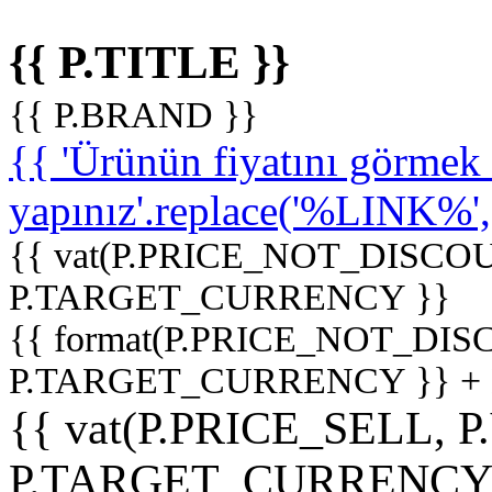
{{ P.TITLE }}
{{ P.BRAND }}
{{ 'Ürünün fiyatını görme
yapınız'.replace('%LINK%', '
{{ vat(P.PRICE_NOT_DISCOU
P.TARGET_CURRENCY }}
{{ format(P.PRICE_NOT_DI
P.TARGET_CURRENCY }} +
{{ vat(P.PRICE_SELL, P
P.TARGET_CURRENCY